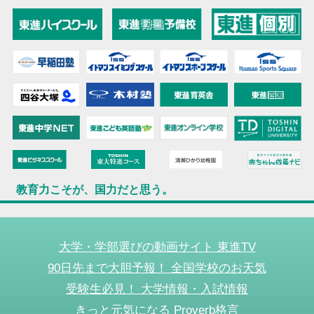
教育力こそが、国力だと思う。
大学・学部選びの動画サイト 東進TV
90日先まで大胆予報！ 全国学校のお天気
受験生必見！ 大学情報・入試情報
きっと元気になる Proverb格言