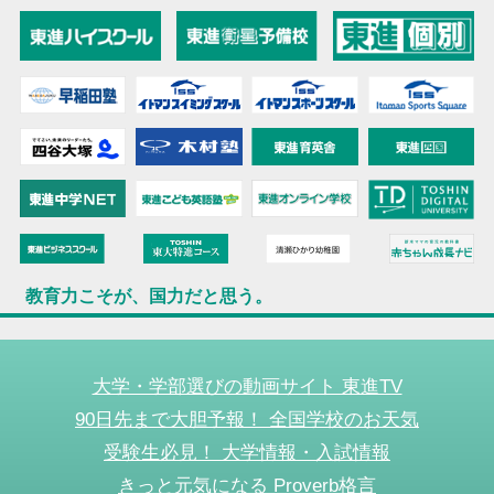
教育力こそが、国力だと思う。
大学・学部選びの動画サイト 東進TV
90日先まで大胆予報！ 全国学校のお天気
受験生必見！ 大学情報・入試情報
きっと元気になる Proverb格言