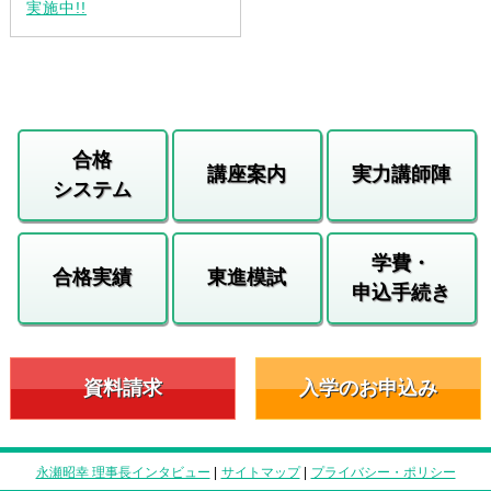
実施中!!
合格
講座案内
実力講師陣
システム
学費・
合格実績
東進模試
申込手続き
資料請求
入学のお申込み
永瀬昭幸 理事長インタビュー
|
サイトマップ
|
プライバシー・ポリシー