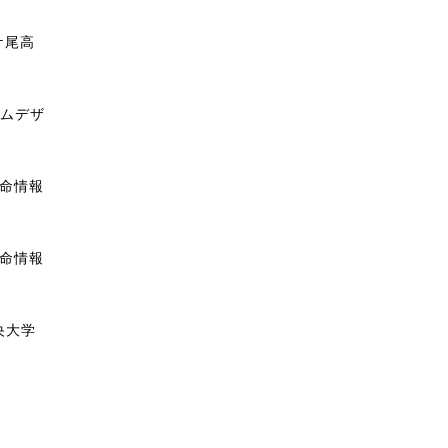
ケ尾高
テムデザ
生命情報
生命情報
央大学