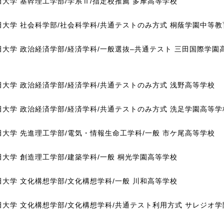
田大学 基幹理工学部/学系Ⅱ/指定校推薦 多摩高等学校
田大学 社会科学部/社会科学科/共通テストのみ方式 桐蔭学園中等
田大学 政治経済学部/経済学科/一般選抜–共通テスト 三田国際学園
田大学 政治経済学部/経済学科/共通テストのみ方式 浅野高等学校
田大学 政治経済学部/経済学科/共通テストのみ方式 洗足学園高等学
田大学 先進理工学部/電気・情報生命工学科/一般 市ケ尾高等学校
田大学 創造理工学部/建築学科/一般 桐光学園高等学校
田大学 文化構想学部/文化構想学科/一般 川和高等学校
田大学 文化構想学部/文化構想学科/共通テスト利用方式 サレジオ