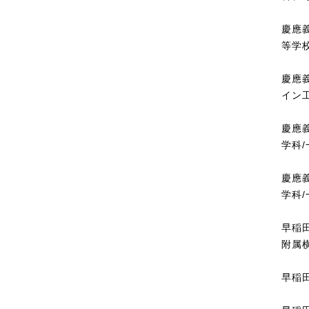
慶應
等学
慶應
イン
慶應
学科
慶應
学科
早稲
附属
早稲