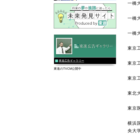
一橋
一橋
一橋
東京
東進広告ギャラリー
東京
東進のTVCM公開中
東京
東北
東京
横浜
央大