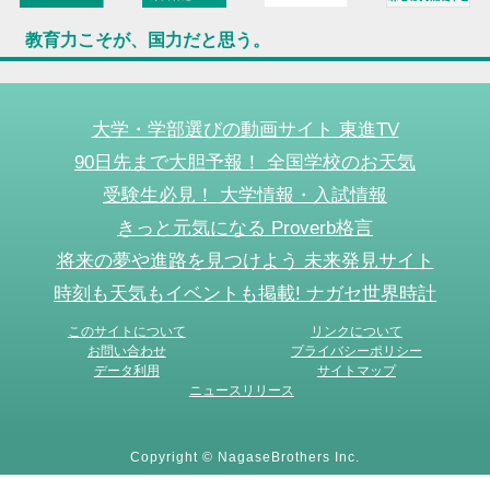
教育力こそが、国力だと思う。
大学・学部選びの動画サイト 東進TV
90日先まで大胆予報！ 全国学校のお天気
受験生必見！ 大学情報・入試情報
きっと元気になる Proverb格言
将来の夢や進路を見つけよう 未来発見サイト
時刻も天気もイベントも掲載! ナガセ世界時計
このサイトについて
リンクについて
お問い合わせ
プライバシーポリシー
データ利用
サイトマップ
ニュースリリース
Copyright © NagaseBrothers Inc.