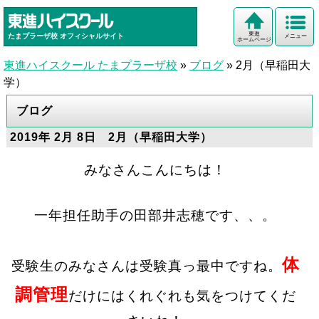
東進
たまプラーザ校
オフィシャルサイト
メニュー
ホームページ
東進ハイスクール たまプラーザ校
»
ブログ
»
2月（早稲田大
学）
ブログ
2019年 2月 8日 2月（早稲田大学）
みなさんこんにちは！
一年担任助手の田部井志穂です、、。
体
受験生のみなさんは受験真っ最中ですね。
調管理
だけにはくれぐれも気をつけてくだ