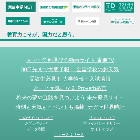
教育力こそが、国力だと思う。
大学・学部選びの動画サイト 東進TV
90日先まで大胆予報！ 全国学校のお天気
受験生必見！ 大学情報・入試情報
きっと元気になる Proverb格言
将来の夢や進路を見つけよう 未来発見サイト
時刻も天気もイベントも掲載! ナガセ世界時計
このサイトについて
リンクについて
お問い合わせ
プライバシーポリシー
データ利用
サイトマップ
ニュースリリース