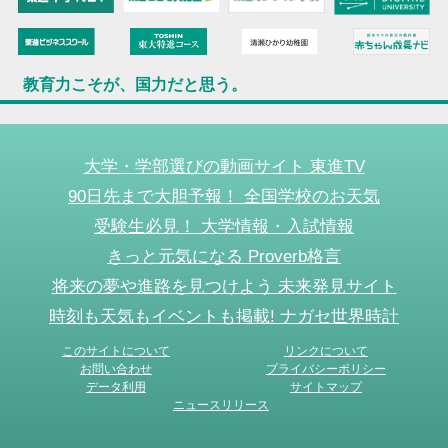
教育力こそが、国力だと思う。
大学・学部選びの動画サイト 東進TV
90日先まで大胆予報！ 全国学校のお天気
受験生必見！ 大学情報・入試情報
きっと元気になる Proverb格言
将来の夢や進路を見つけよう 未来発見サイト
時刻も天気もイベントも掲載! ナガセ世界時計
このサイトについて
リンクについて
お問い合わせ
プライバシーポリシー
データ利用
サイトマップ
ニュースリリース