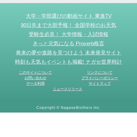
大学・学部選びの動画サイト 東進TV
90日先まで大胆予報！ 全国学校のお天気
受験生必見！ 大学情報・入試情報
きっと元気になる Proverb格言
将来の夢や進路を見つけよう 未来発見サイト
時刻も天気もイベントも掲載! ナガセ世界時計
このサイトについて
リンクについて
お問い合わせ
プライバシーポリシー
データ利用
サイトマップ
ニュースリリース
Copyright © NagaseBrothers Inc.