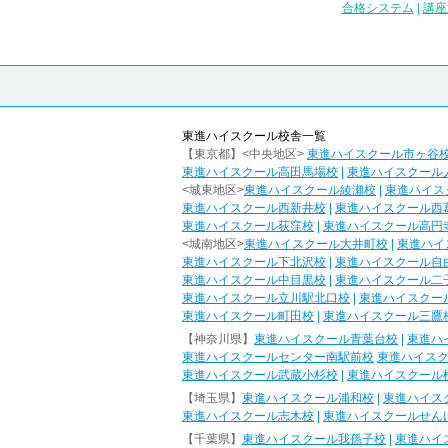
合格システム
|
講座
東進ハイスクール校舎一覧
【東京都】<中央地区>
東進ハイスクール市ヶ谷
東進ハイスクール高田馬場校
|
東進ハイスクール
<城東地区>
東進ハイスクール綾瀬校
|
東進ハイス
東進ハイスクール西新井校
|
東進ハイスクール西
東進ハイスクール荻窪校
|
東進ハイスクール高円
<城南地区>
東進ハイスクール大井町校
|
東進ハイ
東進ハイスクール下北沢校
|
東進ハイスクール自
東進ハイスクール中目黒校
|
東進ハイスクール二
東進ハイスクール立川駅北口校
|
東進ハイスクー
東進ハイスクール町田校
|
東進ハイスクール三鷹
【神奈川県】
東進ハイスクール青葉台校
|
東進ハ
東進ハイスクールセンター南駅前校
東進ハイス
東進ハイスクール武蔵小杉校
|
東進ハイスクール
【埼玉県】
東進ハイスクール浦和校
|
東進ハイス
東進ハイスクール志木校
|
東進ハイスクールせん
【千葉県】
東進ハイスクール我孫子校
|
東進ハイ