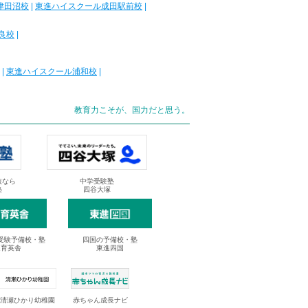
津田沼校
|
東進ハイスクール成田駅前校
|
良校
|
|
東進ハイスクール浦和校
|
教育力こそが、国力だと思う。
抜なら
中学受験塾
塾
四谷大塚
受験予備校・塾
四国の予備校・塾
進育英舎
東進四国
清瀬ひかり幼稚園
赤ちゃん成長ナビ