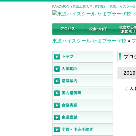
KAKOMON（東京工業大学 理学院） | 東進ハイスク
東進ハイスクール たまプラーザ校
»
ブロ
201
こん