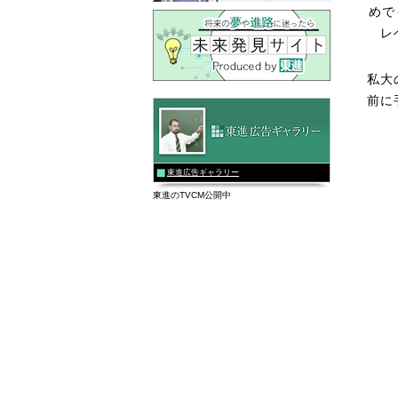
めで
レ
私大
前に
東進広告ギャラリー
東進のTVCM公開中