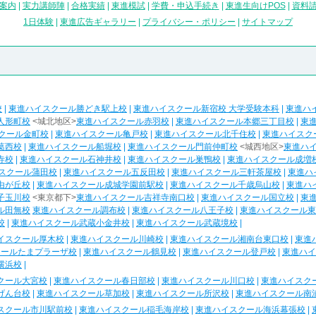
案内
|
実力講師陣
|
合格実績
|
東進模試
|
学費・申込手続き
|
東進生向けPOS
|
資料
1日体験
|
東進広告ギャラリー
|
プライバシー・ポリシー
|
サイトマップ
校
|
東進ハイスクール勝どき駅上校
|
東進ハイスクール新宿校 大学受験本科
|
東進ハ
人形町校
<城北地区>
東進ハイスクール赤羽校
|
東進ハイスクール本郷三丁目校
|
東
クール金町校
|
東進ハイスクール亀戸校
|
東進ハイスクール北千住校
|
東進ハイスク
葛西校
|
東進ハイスクール船堀校
|
東進ハイスクール門前仲町校
<城西地区>
東進ハ
寺校
|
東進ハイスクール石神井校
|
東進ハイスクール巣鴨校
|
東進ハイスクール成増
スクール蒲田校
|
東進ハイスクール五反田校
|
東進ハイスクール三軒茶屋校
|
東進ハ
由が丘校
|
東進ハイスクール成城学園前駅校
|
東進ハイスクール千歳烏山校
|
東進ハ
子玉川校
<東京都下>
東進ハイスクール吉祥寺南口校
|
東進ハイスクール国立校
|
東
ル田無校
東進ハイスクール調布校
|
東進ハイスクール八王子校
|
東進ハイスクール東
校
|
東進ハイスクール武蔵小金井校
|
東進ハイスクール武蔵境校
|
イスクール厚木校
|
東進ハイスクール川崎校
|
東進ハイスクール湘南台東口校
|
東進
クールたまプラーザ校
|
東進ハイスクール鶴見校
|
東進ハイスクール登戸校
|
東進ハイ
横浜校
|
クール大宮校
|
東進ハイスクール春日部校
|
東進ハイスクール川口校
|
東進ハイスク
げん台校
|
東進ハイスクール草加校
|
東進ハイスクール所沢校
|
東進ハイスクール南
スクール市川駅前校
|
東進ハイスクール稲毛海岸校
|
東進ハイスクール海浜幕張校
|