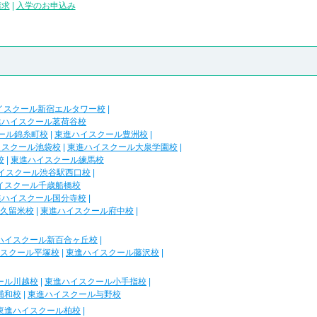
請求
|
入学のお申込み
イスクール新宿エルタワー校
|
進ハイスクール茗荷谷校
ール錦糸町校
|
東進ハイスクール豊洲校
|
イスクール池袋校
|
東進ハイスクール大泉学園校
|
校
|
東進ハイスクール練馬校
イスクール渋谷駅西口校
|
イスクール千歳船橋校
進ハイスクール国分寺校
|
久留米校
|
東進ハイスクール府中校
|
ハイスクール新百合ヶ丘校
|
スクール平塚校
|
東進ハイスクール藤沢校
|
ール川越校
|
東進ハイスクール小手指校
|
浦和校
|
東進ハイスクール与野校
東進ハイスクール柏校
|