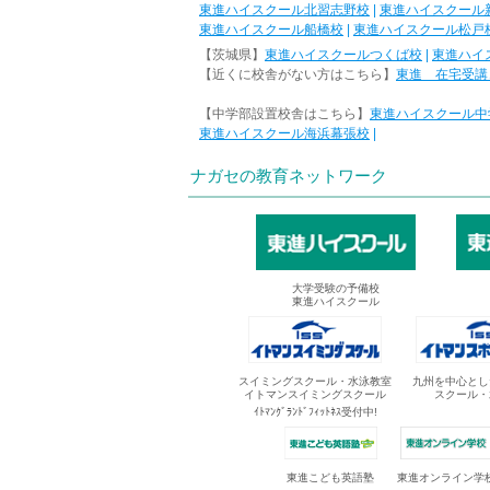
東進ハイスクール北習志野校
|
東進ハイスクール
東進ハイスクール船橋校
|
東進ハイスクール松戸
【茨城県】
東進ハイスクールつくば校
|
東進ハイ
【近くに校舎がない方はこちら】
東進 在宅受講
【中学部設置校舎はこちら】
東進ハイスクール中
東進ハイスクール海浜幕張校
|
ナガセの教育ネットワーク
大学受験の予備校
東進ハイスクール
スイミングスクール・水泳教室
九州を中心とし
イトマンスイミングスクール
スクール・
ｲﾄﾏﾝｸﾞﾗﾝﾄﾞﾌｨｯﾄﾈｽ受付中!
東進オンライン学
東進こども英語塾