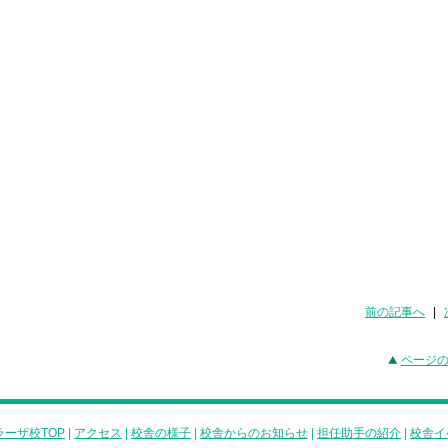
前の記事へ
|
ページ
ーザ校TOP
|
アクセス
|
校舎の様子
|
校舎からのお知らせ
|
担任助手の紹介
|
校舎イ