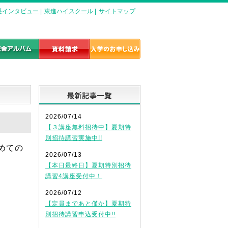
長インタビュー
|
東進ハイスクール
|
サイトマップ
最新記事一覧
2026/07/14
【３講座無料招待中】夏期特
別招待講習実施中!!
めての
2026/07/13
。
【本日最終日】夏期特別招待
講習4講座受付中！
2026/07/12
【定員まであと僅か】夏期特
別招待講習申込受付中!!