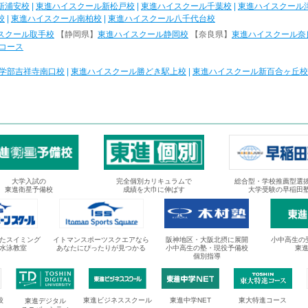
新浦安校
|
東進ハイスクール新松戸校
|
東進ハイスクール千葉校
|
東進ハイスクール
校
|
東進ハイスクール南柏校
|
東進ハイスクール八千代台校
スクール取手校
【静岡県】
東進ハイスクール静岡校
【奈良県】
東進ハイスクール奈
コース
学部吉祥寺南口校
|
東進ハイスクール勝どき駅上校
|
東進ハイスクール新百合ヶ丘校
大学入試の
完全個別カリキュラムで
総合型・学校推薦型選
東進衛星予備校
成績を大巾に伸ばす
大学受験の早稲田
たスイミング
イトマンスポーツスクエアなら
阪神地区・大阪北摂に展開
小中高生の
水泳教室
あなたにぴったりが見つかる
小中高生の塾・現役予備校
東
個別指導
校
東進ビジネススクール
東進中学NET
東大特進コース
東進デジタル