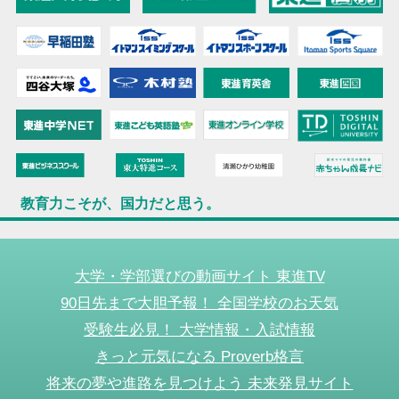
教育力こそが、国力だと思う。
大学・学部選びの動画サイト 東進TV
90日先まで大胆予報！ 全国学校のお天気
受験生必見！ 大学情報・入試情報
きっと元気になる Proverb格言
将来の夢や進路を見つけよう 未来発見サイト