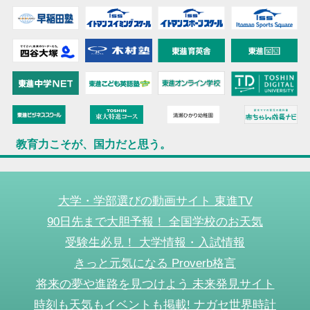
教育力こそが、国力だと思う。
大学・学部選びの動画サイト 東進TV
90日先まで大胆予報！ 全国学校のお天気
受験生必見！ 大学情報・入試情報
きっと元気になる Proverb格言
将来の夢や進路を見つけよう 未来発見サイト
時刻も天気もイベントも掲載! ナガセ世界時計